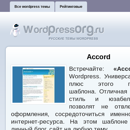
Все wordpress темы
Рейтинговые
Accord
Встречайте:
«Acc
Wordpress. Универс
плюс этого про
шаблона. Отличная 
стиль и юзабел
позволят не отвл
оформления, сосредоточиться имен
интернет-ресурса. На этом шаблоне
личный блог, сайт на любую тему.