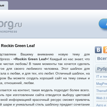
вые
Rockin Green Leaf
едставляем Вашему вниманию новую тему для
Всег
dpress -
«Rockin Green Leaf»
! Каждый из нас знает, что
ое чистая любовь! В такие моменты так хочется сделать
Руб
гое для своего любимого человека. Этот шаблон для
ала о любви, и для тех, кто любит. Отличный шаблон, на
IT и те
ором Вы можете создать хороший сайт на тему семьи и
ка, отношений, любви.
MagPre
лается на контент, такая модель подходит более всего.
ThemeP
ль при изготовлении сайта отводится выбору цветовой
Web 2.
езной информацией красочный ресурс сможет привлечь
й шарм и уникальный стиль шаблону придает сочетание
Авто и