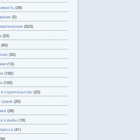
имость
(36)
вание
(5)
матические
(523)
а
(23)
(83)
олио
(30)
ики
(13)
ум
(192)
а
(102)
 и строительство
(23)
и гранж
(25)
ика
(28)
а и рыбы
(16)
пресса
(41)
38)