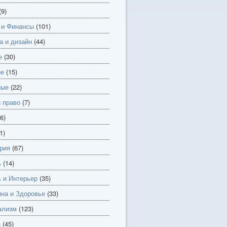
(9)
 и Финансы
(101)
а и дизайн
(44)
е
(30)
ие
(15)
ные
(22)
и право
(7)
6)
1)
рия
(67)
ь
(14)
 и Интерьер
(35)
на и Здоровье
(33)
ализм
(123)
а
(45)