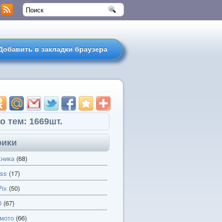
Добавить в закладки браузера
о тем: 1669шт.
рики
хника
(68)
ss
(17)
ix
(50)
0
(67)
 мото
(66)