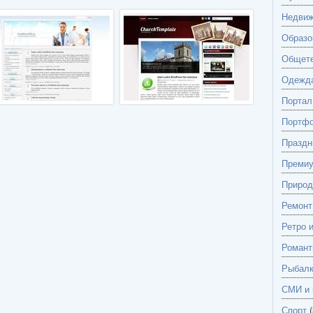
Недвиж
Образо
Общете
Одежд
Портал
Портф
Праздн
Преми
Природ
Ремонт
Ретро 
Романт
Рыбалк
СМИ и 
Спорт
(