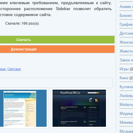
ремя ключевым требованием, предъявляемым к сайту,
Аниме
стороннее расположение Sidebar позволит обратить
стовое содержимое сайта.
Бизнес
Скачали: 166 раз(а)
График
Детски
Скачать
Женск
Демонстрация
Живот
Закон 
Игры
(2
ные
,
Светлые
Кино
(2
Кулина
Любов
Мебель
Медици
Миним
Музык