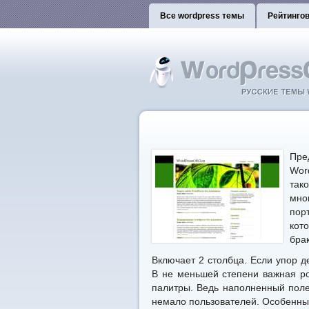
Все wordpress темы
Рейтинго
Пр
Wor
так
мно
порт
кот
бра
Включает 2 столбца. Если упор де
В не меньшей степени важная ро
палитры. Ведь наполненный пол
немало пользователей. Особенны