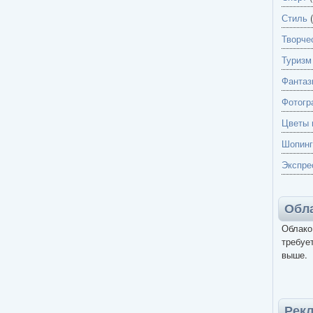
Стиль
(
Творче
Туризм
Фантаз
Фотогр
Цветы 
Шопинг
Экспре
Обла
Облако
требует
выше.
Рек