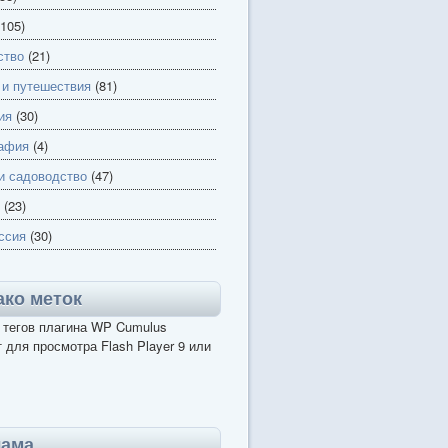
105)
ство
(21)
 и путешествия
(81)
ия
(30)
афия
(4)
и садоводство
(47)
(23)
ссия
(30)
ко меток
 тегов плагина WP Cumulus
 для просмотра Flash Player 9 или
лама