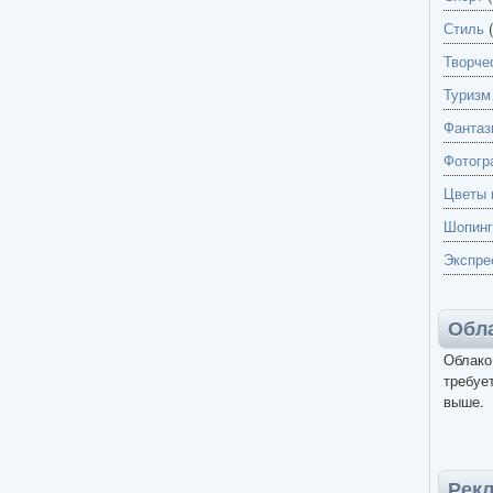
Стиль
(
Творче
Туризм
Фантаз
Фотогр
Цветы 
Шопинг
Экспре
Обла
Облако
требует
выше.
Рек