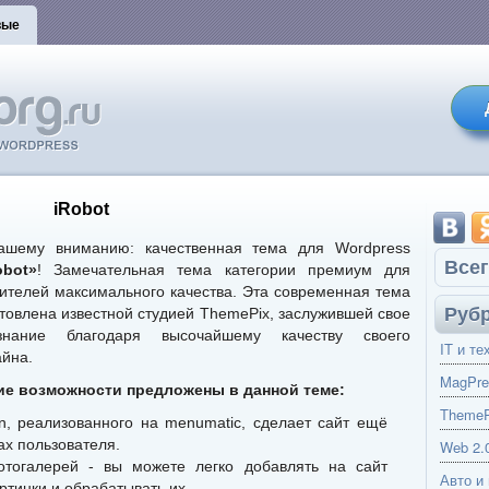
вые
iRobot
ашему вниманию: качественная тема для Wordpress
Всег
obot»
! Замечательная тема категории премиум для
ителей максимального качества. Эта современная тема
Руб
отовлена известной студией ThemePix, заслужившей свое
знание благодаря высочайшему качеству своего
IT и те
айна.
MagPre
ие возможности предложены в данной теме:
ThemeP
, реализованного на menumatic, сделает сайт ещё
ах пользователя.
Web 2.
тогалерей - вы можете легко добавлять на сайт
Авто и
ртинки и обрабатывать их.