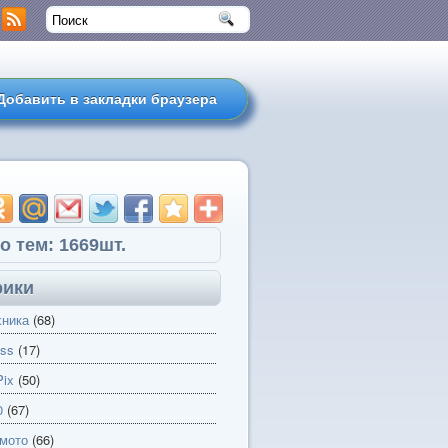
Добавить в закладки браузера
о тем: 1669шт.
рики
хника
(68)
ss
(17)
ix
(50)
0
(67)
 мото
(66)