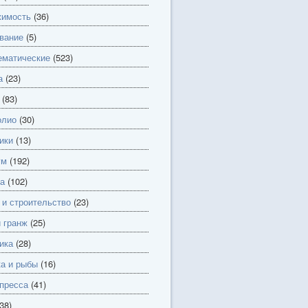
имость
(36)
вание
(5)
матические
(523)
а
(23)
(83)
олио
(30)
ики
(13)
ум
(192)
а
(102)
 и строительство
(23)
и гранж
(25)
ика
(28)
а и рыбы
(16)
пресса
(41)
38)