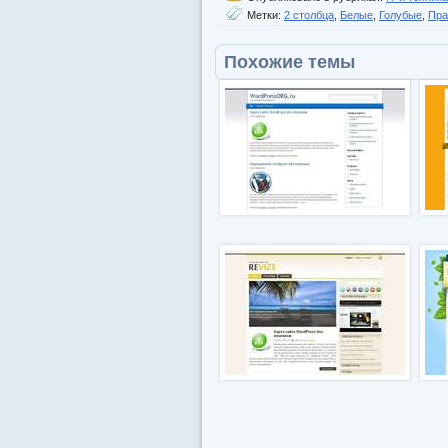
Метки:
2 столбца
,
Белые
,
Голубые
,
Пра
Похожие темы