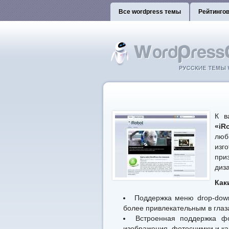
Все wordpress темы
Рейтинго
К в
«iR
люб
изг
при
диз
Как
Поддержка меню drop-down
более привлекательным в глаз
Встроенная поддержка фо
изображения, фотоснимки и ка