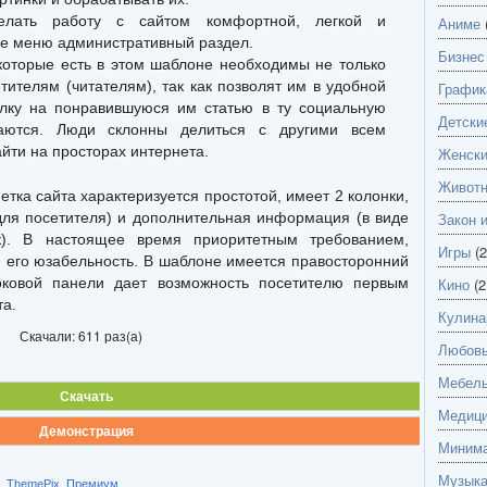
елать работу с сайтом комфортной, легкой и
Аниме
е меню административный раздел.
Бизнес
которые есть в этом шаблоне необходимы не только
тителям (читателям), так как позволят им в удобной
График
лку на понравившуюся им статью в ту социальную
Детски
аются. Люди склонны делиться с другими всем
йти на просторах интернета.
Женск
Живот
тка сайта характеризуется простотой, имеет 2 колонки,
 для посетителя) и дополнительная информация (в виде
Закон 
к). В настоящее время приоритетным требованием,
Игры
(2
я его юзабельность. В шаблоне имеется правосторонний
оковой панели дает возможность посетителю первым
Кино
(2
та.
Кулина
Скачали: 611 раз(а)
Любов
Мебель
Скачать
Медици
Демонстрация
Миним
Музык
,
ThemePix
,
Премиум