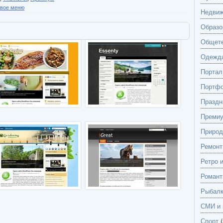
вое меню
Недвиж
Образо
Общете
Одежд
Портал
Портф
Праздн
Преми
Природ
Ремонт
Ретро 
Романт
Рыбалк
СМИ и 
Спорт
(