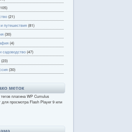
105)
ство
(21)
 и путешествия
(81)
ия
(30)
афия
(4)
и садоводство
(47)
(23)
ссия
(30)
ко меток
 тегов плагина WP Cumulus
 для просмотра Flash Player 9 или
лама