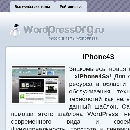
Все wordpress темы
Рейтинговые
iPhone4S
Знакомьтесь: новая 
-
«iPhone4S»
! Для 
ресурса в области 
обслуживания тех
технологий как нел
данный шаблон. Са
помощи этого шаблона WordPress, н
современного вида и своей 
Функциональность, простота и динами