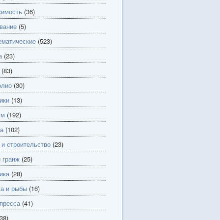
имость
(36)
вание
(5)
матические
(523)
а
(23)
(83)
олио
(30)
ики
(13)
ум
(192)
а
(102)
 и строительство
(23)
и гранж
(25)
ика
(28)
а и рыбы
(16)
пресса
(41)
38)