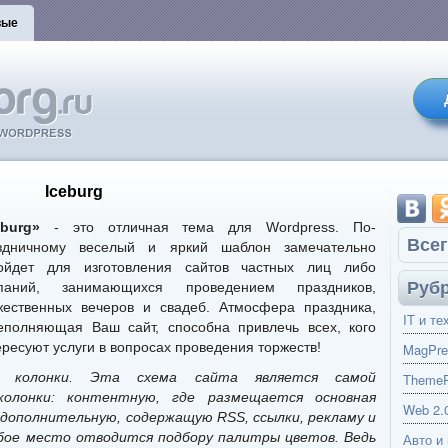
вые
Iceburg
eburg»
- это отличная тема для Wordpress. По-
Всег
здничному веселый и яркий шаблон замечательно
ойдет для изготовления сайтов частных лиц либо
Руб
паний, занимающихся проведением праздников,
жественных вечеров и свадеб. Атмосфера праздника,
IT и те
еполняющая Ваш сайт, способна привлечь всех, кого
ересуют услуги в вопросах проведения торжеств!
MagPre
 колонки. Эта схема сайта является самой
ThemeP
колонки: контентную, где размещается основная
Web 2.
 дополнительную, содержащую RSS, ссылки, рекламу и
обое место отводится подбору палитры цветов. Ведь
Авто и