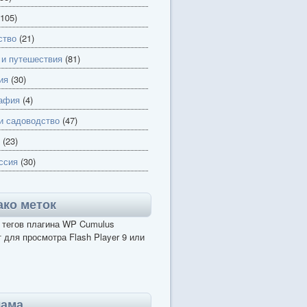
105)
ство
(21)
 и путешествия
(81)
ия
(30)
афия
(4)
и садоводство
(47)
(23)
ссия
(30)
ко меток
 тегов плагина WP Cumulus
 для просмотра Flash Player 9 или
лама