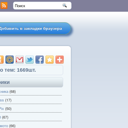
Добавить в закладки браузера
о тем: 1669шт.
рики
хника
(68)
ss
(17)
ix
(50)
0
(67)
 мото
(66)