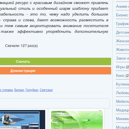
ацией ресурс с красивым дизайном сможет привлечь
Аниме
дуальный стиль и особенный шарм шаблону придает
забельность - это то, чему надо уделить большое
Бизнес
 - справа и слева, дают возможность разместить в
График
 и тем самым акцентировать внимание посетителя
также эффективно упорядочить дополнительную
Детски
Женск
Скачали: 127 раз(а)
Живот
Закон 
Скачать
Игры
(2
Демонстрация
Кино
(2
Кулина
ar справа
,
Белые
,
Голубые
,
Светлые
Любов
Мебель
Медици
Миним
Музык