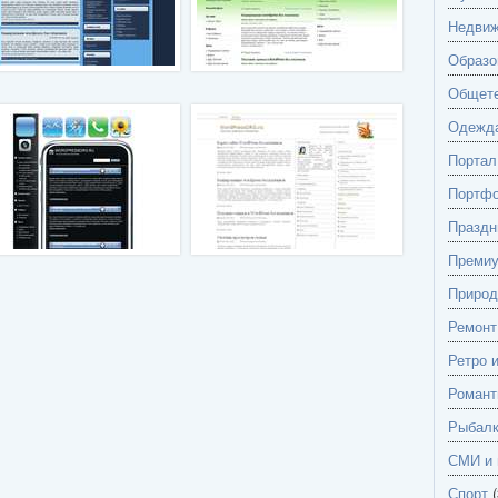
Недвиж
Образо
Общете
Одежд
Портал
Портф
Праздн
Преми
Природ
Ремонт
Ретро 
Романт
Рыбалк
СМИ и 
Спорт
(