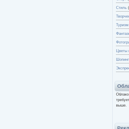
Стиль
(
Творче
Туризм
Фантаз
Фотогр
Цветы 
Шопинг
Экспре
Обла
Облако
требует
выше.
Рек