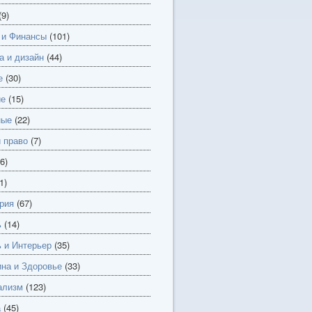
(9)
 и Финансы
(101)
а и дизайн
(44)
е
(30)
ие
(15)
ные
(22)
и право
(7)
6)
1)
рия
(67)
ь
(14)
 и Интерьер
(35)
на и Здоровье
(33)
ализм
(123)
а
(45)