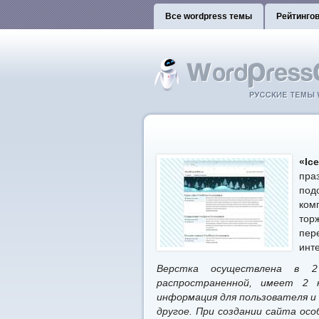
Все wordpress темы
Рейтинго
«Ic
пра
под
ком
тор
пер
инт
Верстка осуществлена в 2
распространенной, имеет 2 
информация для пользователя и
другое. При создании сайта ос