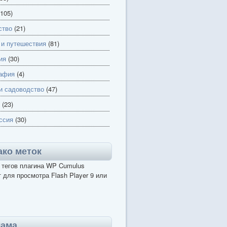
105)
ство
(21)
 и путешествия
(81)
ия
(30)
афия
(4)
и садоводство
(47)
(23)
ссия
(30)
ко меток
 тегов плагина WP Cumulus
 для просмотра Flash Player 9 или
лама