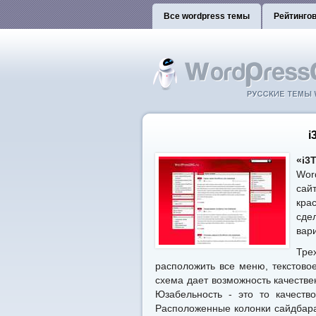
Все wordpress темы
Рейтинго
i
«i3
Wor
сай
кра
сде
вар
Тре
расположить все меню, текстов
схема дает возможность качеств
Юзабельность - это то качеств
Расположенные колонки сайдбара