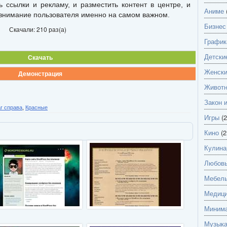
ь ссылки и рекламу, и разместить контент в центре, и
Аниме
 внимание пользователя именно на самом важном.
Бизнес
Скачали: 210 раз(а)
График
Детски
Скачать
Женск
Демонстрация
Живот
Закон 
ar справа
,
Красные
Игры
(2
Кино
(2
Кулина
Любов
Мебель
Медици
Миним
Музык