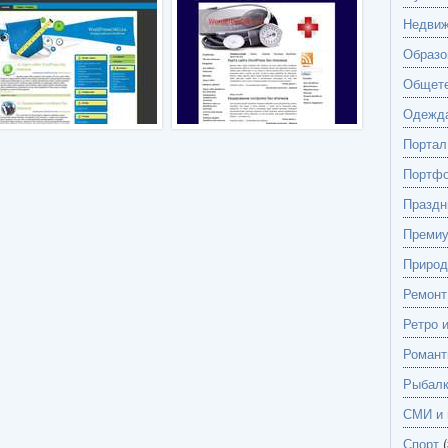
Недвиж
Образо
Общете
Одежд
Портал
Портф
Праздн
Преми
Природ
Ремонт
Ретро 
Романт
Рыбалк
СМИ и 
Спорт
(