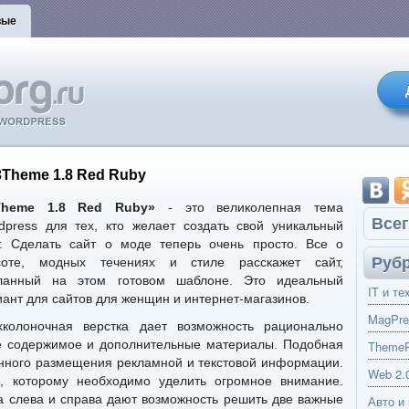
вые
3Theme 1.8 Red Ruby
Theme 1.8 Red Ruby»
- это великолепная тема
Всег
dpress для тех, кто желает создать свой уникальный
т. Сделать сайт о моде теперь очень просто. Все о
Руб
соте, модных течениях и стиле расскажет сайт,
ланный на этом готовом шаблоне. Это идеальный
IT и те
иант для сайтов для женщин и интернет-магазинов.
MagPre
хколоночная верстка дает возможность рационально
ое содержимое и дополнительные материалы. Подобная
ThemeP
енного размещения рекламной и текстовой информации.
Web 2.
о, которому необходимо уделить огромное внимание.
 слева и справа дают возможность решить две важные
Авто и