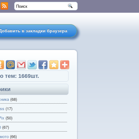
Добавить в закладки браузера
о тем: 1669шт.
рики
хника
(68)
ss
(17)
ix
(50)
0
(67)
 мото
(66)