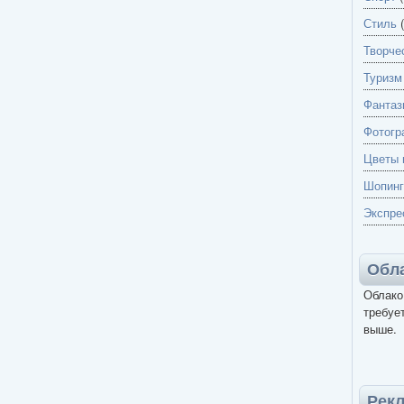
Стиль
(
Творче
Туризм
Фантаз
Фотогр
Цветы 
Шопинг
Экспре
Обла
Облако
требует
выше.
Рек