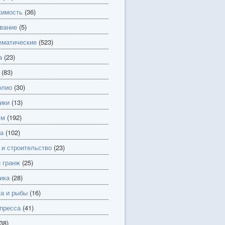
имость
(36)
вание
(5)
матические
(523)
а
(23)
(83)
олио
(30)
ики
(13)
ум
(192)
а
(102)
 и строительство
(23)
и гранж
(25)
ика
(28)
а и рыбы
(16)
пресса
(41)
38)