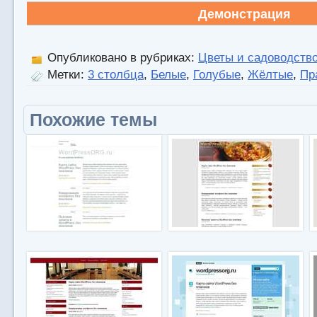
Демонстрация
Опубликовано в рубриках:
Цветы и садоводств
Метки:
3 столбца
,
Белые
,
Голубые
,
Жёлтые
,
Пр
Похожие темы