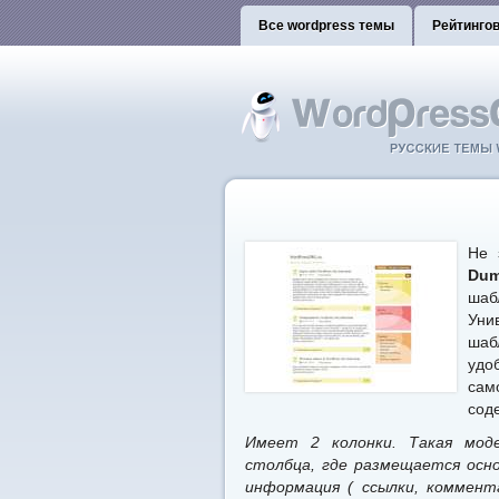
Все wordpress темы
Рейтинго
Не 
Du
шаб
Уни
шаб
удо
сам
сод
Имеет 2 колонки. Такая мод
столбца, где размещается осно
информация ( ссылки, коммент