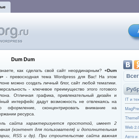
вые
Dum Dum
знаете, как сделать свой сайт неординарным?
«Dum
Всег
m»
- превосходная тема Wordpress для Вас! На этом
лоне можно создать личный блог, сайт любой тематики.
Руб
версальность - ключевое преимущество этого готового
лона. Отличная графика, привлекательный дизайн и
IT и те
бный интерфейс дадут возможность не отвлекаясь на
о оформление, сконцентрировать внимание на
MagPre
ержании ресурса.
ThemeP
ель сайта характеризуется простотой, имеет 2
Web 2.
вная (контент для пользователя) и дополнительная
арии, RSS и др). При строительстве сайта важная
Авто и