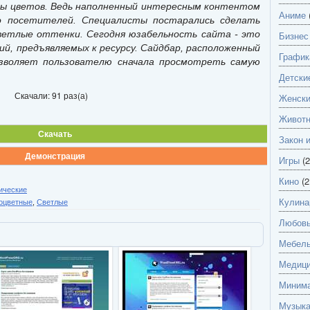
ры цветов. Ведь наполненный интересным контентом
Аниме
ло посетителей. Специалисты постарались сделать
ветлые оттенки. Сегодня юзабельность сайта - это
Бизнес
ий, предъявляемых к ресурсу. Сайдбар, расположенный
График
озволяет пользователю сначала просмотреть самую
Детски
Скачали: 91 раз(а)
Женск
Живот
Скачать
Закон 
Демонстрация
Игры
(2
Кино
(2
ические
Кулина
оцветные
,
Светлые
Любов
Мебель
Медици
Миним
Музык