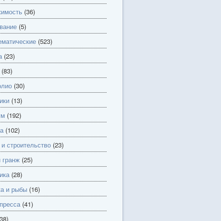
имость
(36)
вание
(5)
матические
(523)
а
(23)
(83)
олио
(30)
ики
(13)
ум
(192)
а
(102)
 и строительство
(23)
и гранж
(25)
ика
(28)
а и рыбы
(16)
пресса
(41)
38)