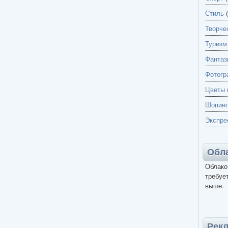
Стиль
(
Творче
Туризм
Фантаз
Фотогр
Цветы 
Шопинг
Экспре
Обла
Облако
требует
выше.
Рек