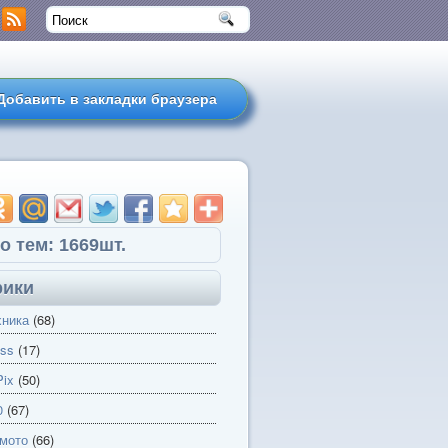
Добавить в закладки браузера
о тем: 1669шт.
рики
хника
(68)
ss
(17)
ix
(50)
0
(67)
 мото
(66)