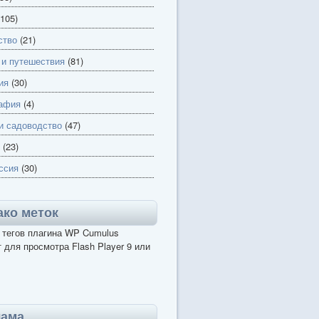
105)
ство
(21)
 и путешествия
(81)
ия
(30)
афия
(4)
и садоводство
(47)
(23)
ссия
(30)
ко меток
 тегов плагина WP Cumulus
 для просмотра Flash Player 9 или
лама