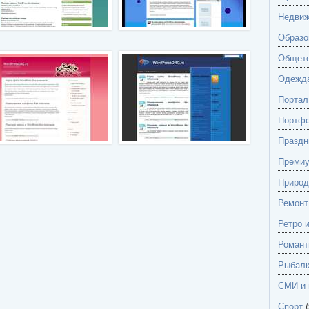
Недвиж
Образо
Общете
Одежд
Портал
Портф
Праздн
Преми
Природ
Ремонт
Ретро 
Романт
Рыбалк
СМИ и 
Спорт
(