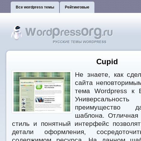
Все wordpress темы
Рейтинговые
Cupid
Не знаете, как сде
сайта неповторим
тема Wordpress к 
Универсально
преимущество да
шаблона. Отличная 
стиль и понятный интерфейс позволят
детали оформления, сосредоточ
содержимом ресурса. На данном ша