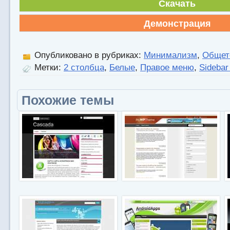
Скачать
Демонстрация
Опубликовано в рубриках:
Минимализм
,
Общет
Метки:
2 столбца
,
Белые
,
Правое меню
,
Sidebar
Похожие темы