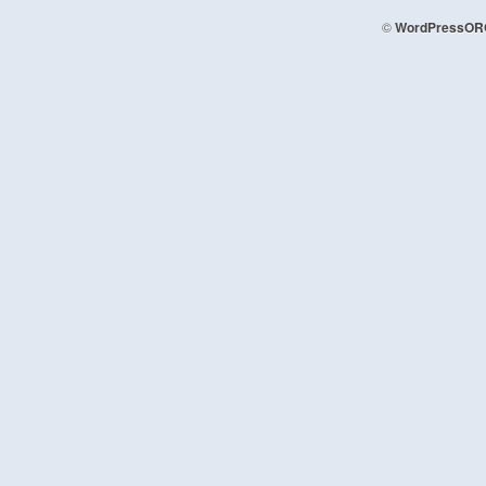
©
WordPressOR